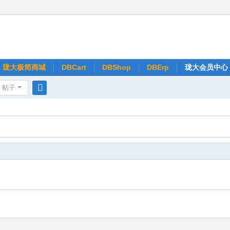
珑大极简商城
DBCart
DBShop
DBErp
珑大会员中心
帖子
搜
索