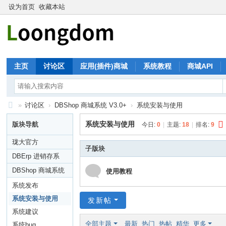
设为首页
收藏本站
主页
讨论区
应用(插件)商城
系统教程
商城API
»
讨论区
›
DBShop 商城系统 V3.0+
›
系统安装与使用
珑
系统安装与使用
版块导航
今日:
0
|
主题:
18
|
排名:
9
大
珑大官方
论
子版块
DBErp 进销存系
坛
统
DBShop 商城系统
使用教程
V3.0+
系统发布
系统安装与使用
发新帖
系统建议
全部主题
最新
热门
热帖
精华
更多
系统bug