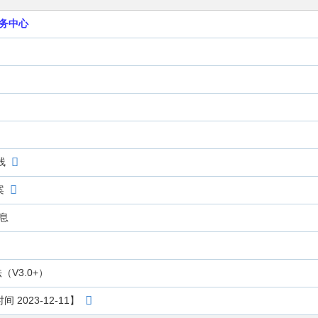
务中心
线
案
信息
V3.0+）
 2023-12-11】