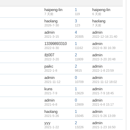
置
顶
haipeng-lin
1
haipeng-lin
帖
7 天前
119
6 天前
haolang
3
haolang
2026-7-30
123
7 天前
admin
4
admin
2021-3-15
20305
2022-12-16 21:40
13399893310
1
admin
2022-6-30
11162
2022-6-30 16:39
劫007
2
admin
2022-3-20
11809
2022-3-20 20:48
paikc
2
admin
2022-1-8
9815
2022-1-8 23:59
admin
0
admin
2021-11-12
10709
2021-11-12 18:02
kuns
1
admin
2021-7-9
13629
2021-7-9 18:45
admin
0
admin
2021-6-8
13909
2021-6-8 15:17
haolang
1
admin
2021-5-26
15045
2021-5-26 13:09
yyy
2
admin
2021-1-22
13226
2021-1-23 16:50