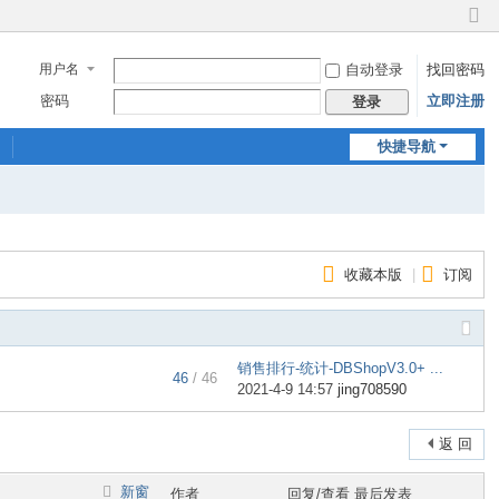
切
换
用户名
自动登录
找回密码
到
窄
密码
立即注册
登录
版
快捷导航
收藏本版
|
订阅
销售排行-统计-DBShopV3.0+ ...
46
/ 46
2021-4-9 14:57
jing708590
返 回
新窗
作者
回复/查看
最后发表